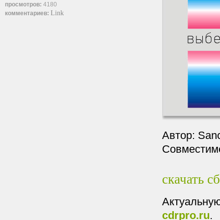
просмотров:
4180
Link
комментариев:
Автор: San
Совместимо
скачать с
Актуальную
cdrpro.ru
.