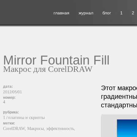
главная
журнал
блог
1
2
Mirror Fountain Fill
Макрос для CorelDRAW
Этот макро
дата:
2012/05/01
градиентны
номер:
4
стандартн
рубрика:
1
плагины и скрипты
/
метки:
CorelDRAW,
Макросы,
эффективность,