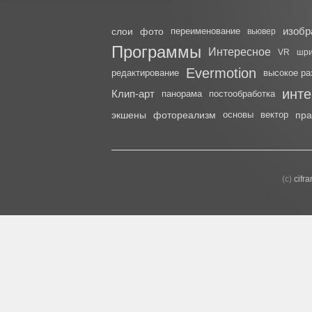
изобр
слои
фото
переименование
вьювер
Программы
Интересное
VR
шр
Evermotion
редактирование
высокое ра
инт
Клип-арт
панорама
постообработка
экшены
фотореализм
основы
вектор
пра
(с)
cifr