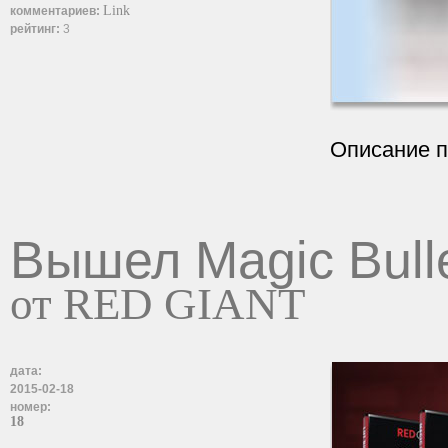
Link
комментариев:
рейтинг:
3
Описание 
Вышел Magic Bulle
от RED GIANT
дата:
2015-02-18
номер:
18