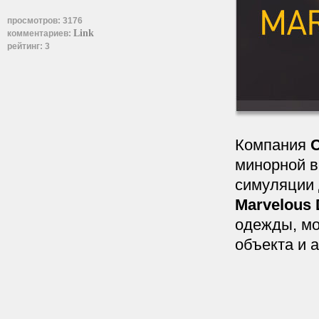
просмотров:
3176
Link
комментариев:
рейтинг:
3
Компания
C
минорной в
симуляции 
Marvelous 
одежды, мо
объекта и 