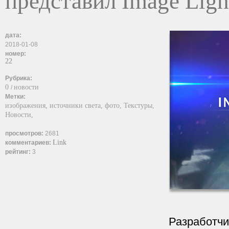
представил Image Light
дата:
2018-01-08
номер:
22
Рубрика:
0
новости
/
Метки:
изображения,
источники света,
фото,
Текстуры,
Новости,
просмотров:
2681
Link
комментариев:
рейтинг:
3
Разработчи