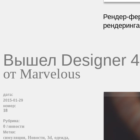
Рендер-фер
рендеринга
Вышел Designer 4
от Marvelous
дата:
2015-01-29
номер:
18
Рубрика:
0
новости
/
Метки:
симуляция,
Новости,
3d,
одежда,