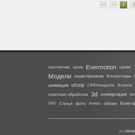
<<
<
1
2
Evermotion
перспектива
архив
шрифт
Модели
редактирование
Контроллеры
анимация
обзор
CIFRAmagazine
Встречи
3d
конвертация
пакетная обработка
pow
Клип-а
Статья
фото
облако
GPU
печать
(с)
cifra