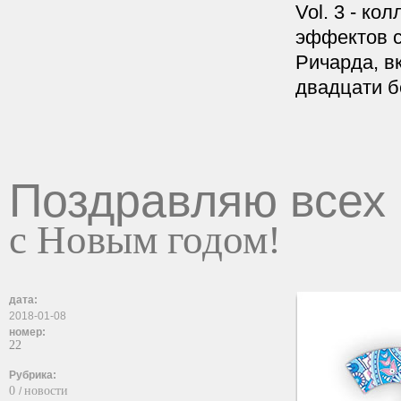
Vol. 3 - ко
эффектов с
Ричарда, в
двадцати б
Поздравляю всех
с Новым годом!
дата:
2018-01-08
номер:
22
Рубрика:
0
новости
/