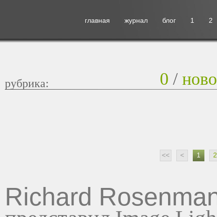
главная
журнал
блог
1
2
0
/
ново
рубрика:
<<
<
1
2
Richard Rosenma