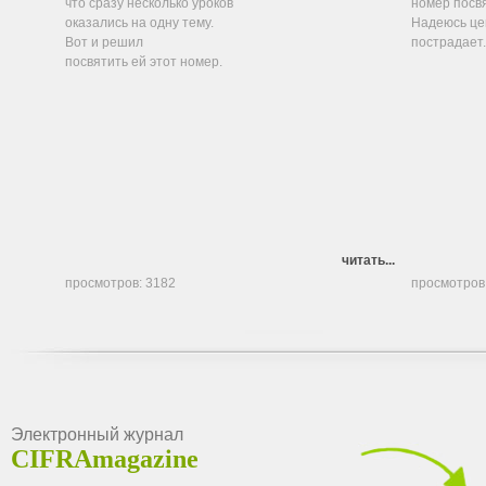
что сразу несколько уроков
номер посв
оказались на одну тему.
Надеюсь це
Вот и решил
пострадает.
посвятить ей этот номер.
читать...
просмотров: 3182
просмотров
Электронный журнал
CIFRAmagazine