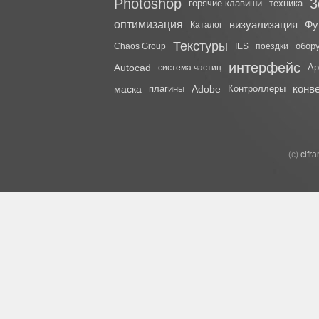
Photoshop
3
горячие клавиши
техника
оптимизация
визуализация
Фу
Каталог
Текстуры
обор
Chaos Group
IES
поездки
интерфейс
Autocad
Ap
система частиц
конв
маска
плагины
Adobe
Контроллеры
(с)
cifr