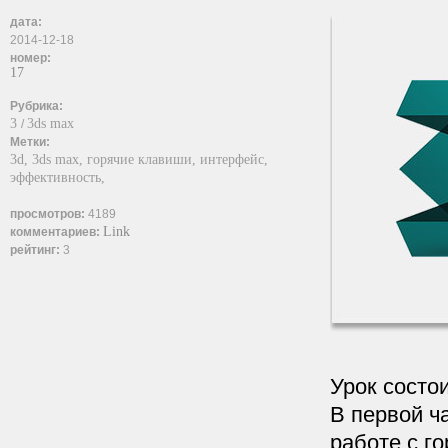
дата:
2014-12-18
номер:
17
Рубрика:
3
3ds max
/
Метки:
3d,
3ds max,
горячие клавиши,
интерфейс,
эффективность,
просмотров:
4189
Link
комментариев:
рейтинг:
3
Урок состои
В первой ч
работе с г