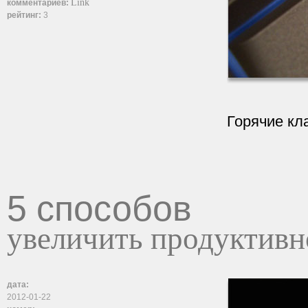
Link
комментариев:
рейтинг:
3
Горячие кл
5 способов
увеличить продуктивн
дата:
2012-01-22