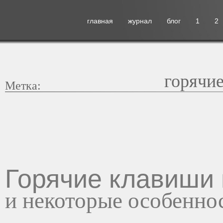
главная
журнал
блог
1
2
горячи
Метка:
Горячие клавиши 
и некоторые особенно