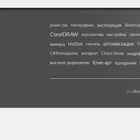
экспозиция
power clip
типографика
SketchU
CorelDRAW
настройка
свети
перспектива
оптимизация
камера
NVIDIA
скачать
Y
интернет
моди
CIFRAmagazine
Chaos Group
Клип-арт
высокое разрешение
праздники
(с)
cifr