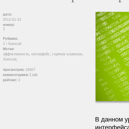
дата:
2012-01-22
номер:
1
Рубрика:
2
Autocad
/
Метки:
эффективность,
интерфейс,
горячие клавиши,
Autocad,
просмотров:
18007
Link
комментариев:
рейтинг:
3
В данном у
интерфейса