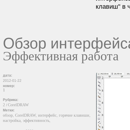
клавиш" в 
Обзор интерфейс
Эффективная работа
дата:
2012-01-22
номер:
1
Рубрика:
2
CorelDRAW
/
Метки:
обзор,
CorelDRAW,
интерфейс,
горячие клавиши,
настройка,
эффективность,