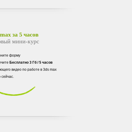
 max за 5 часов
овый мини-курс
лните форму
учите
Бесплатно 3 Гб / 5 часов
ющего видео по работе в 3ds max
 сейчас.