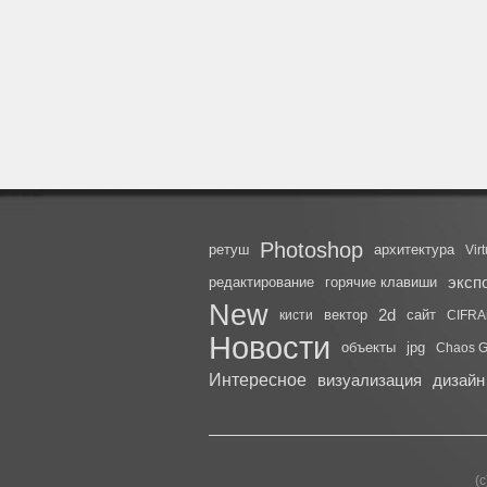
Photoshop
ретуш
архитектура
Vir
эксп
редактирование
горячие клавиши
New
2d
вектор
сайт
кисти
CIFRA
Новости
объекты
jpg
Chaos G
Интересное
визуализация
дизайн
(с