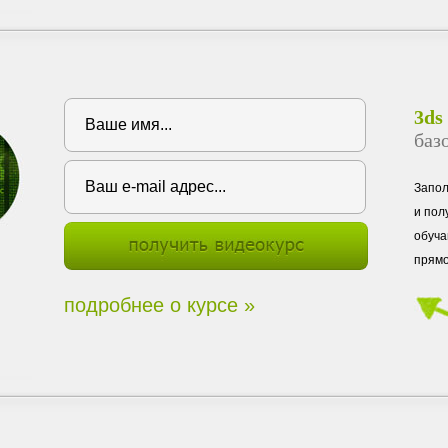
3ds
баз
Запо
и пол
обуча
прямо
подробнее о курсе »