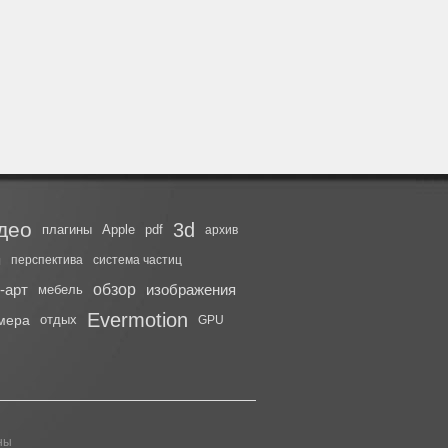
део
3d
плагины
Apple
pdf
архив
ы
перспектива
система частиц
-арт
обзор
изображения
мебель
Evermotion
мера
отдых
GPU
ны