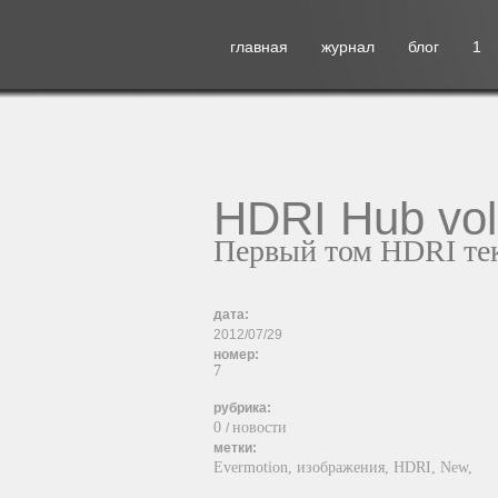
главная
журнал
блог
1
HDRI Hub vol
Первый том HDRI тек
дата:
2012/07/29
номер:
7
рубрика:
0
новости
/
метки:
Evermotion,
изображения,
HDRI,
New,