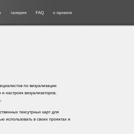
ы
галерея
FAQ
о проекте
пециалистов по визуализации
 и настроек визуализаторов,
1
.
ственных тексутрных карт для
ью использовать в своих проектах и