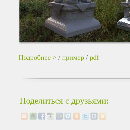
Подробнее >
/
пример
/
pdf
Поделиться с друзьями: