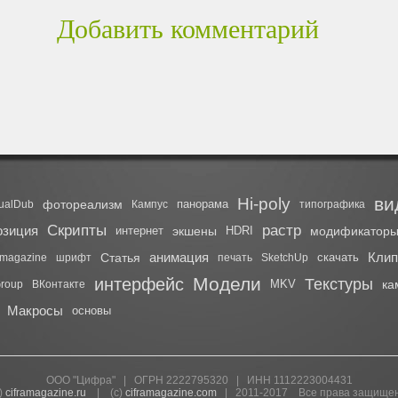
Добавить комментарий
ви
Hi-poly
фотореализм
панорама
tualDub
Кампус
типографика
Скрипты
растр
озиция
интернет
экшены
HDRI
модификатор
анимация
Клип
Статья
скачать
magazine
шрифт
печать
SketchUp
Модели
интерфейс
Текстуры
MKV
ка
roup
ВКонтакте
Макросы
основы
ООО "Цифра" | ОГРН 2222795320 | ИНН 1112223004431
)
ciframagazine.ru
| (с)
ciframagazine.com
| 2011-2017 Все права защище