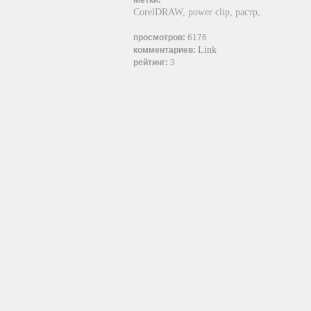
Метки:
CorelDRAW,
power clip,
растр,
просмотров:
6176
Link
комментариев:
рейтинг:
3