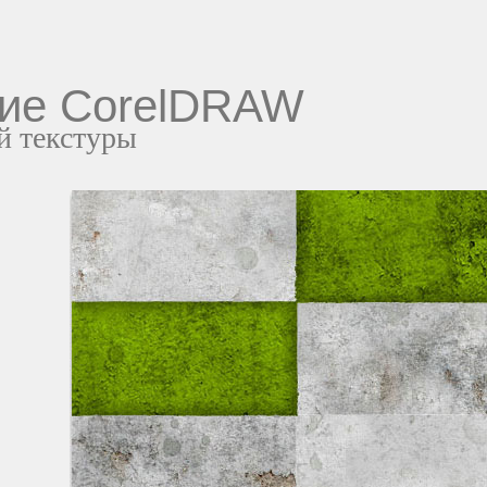
ние CorelDRAW
й текстуры