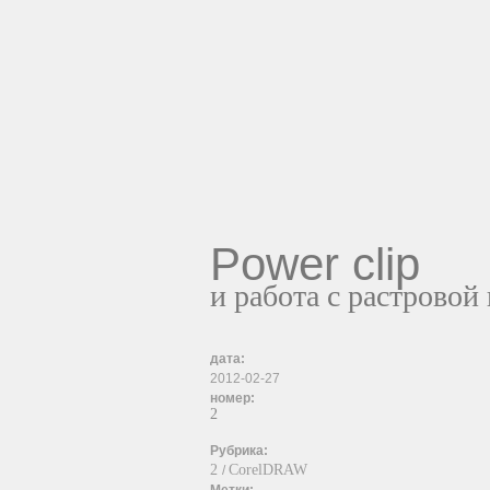
Power clip
и работа с растрово
дата:
2012-02-27
номер:
2
Рубрика:
2
CorelDRAW
/