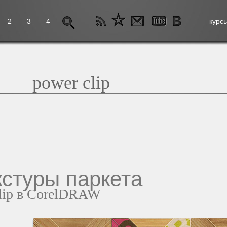
2
3
4
курс
power clip
кстуры паркета
lip в CorelDRAW