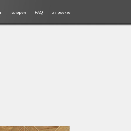
ы
галерея
FAQ
о проекте