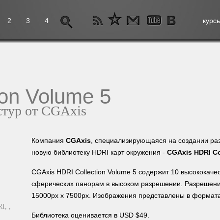
2
3
4
курс
ion Volume 5
стур от CGAxis
Компания
CGAxis
, специализирующаяся на создании раз
новую библиотеку HDRI карт окружения -
CGAxis HDRI Co
CGAxis HDRI Collection Volume 5 содержит 10 высококач
сферических панорам в высоком разрешении. Разрешени
15000px x 7500px. Изображения представлены в форматах 
RI,
,
Библиотека оценивается в USD $49.