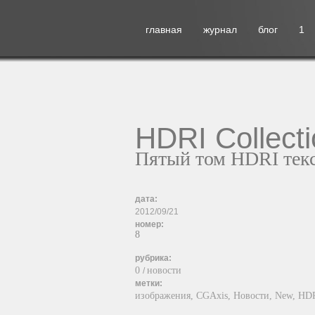
главная
журнал
блог
1
HDRI Collect
Пятый том HDRI тек
дата:
2012/09/21
номер:
8
рубрика:
0
новости
/
метки:
изображения,
CGAxis,
Новости,
New,
HD