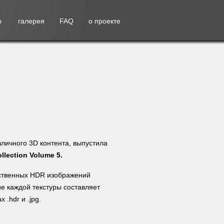
ы
галерея
FAQ
о проекте
личного 3D контента, выпустила
llection Volume 5.
ественных HDR изображений
е каждой текстуры составляет
.hdr и .jpg.