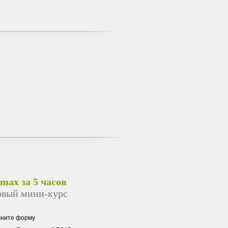
 max за 5 часов
овый мини-курс
лните форму