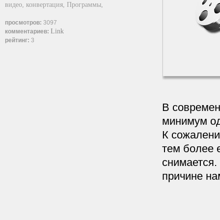
видео,
конвертация,
Программы,
просмотров:
3097
Link
комментариев:
рейтинг:
3
В современ
минимум од
К сожалению
тем более 
снимается. 
причине на