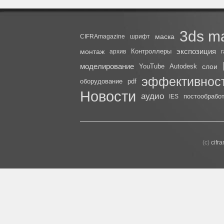
3ds m
маска
CIFRAmagazine
шрифт
экспозиция
монтаж
Контроллеры
архив
моделирование
YouTube
Autodesk
слои
эффективнос
оборудование
pdf
Новости
аудио
постообрабо
IES
(с)
cifr