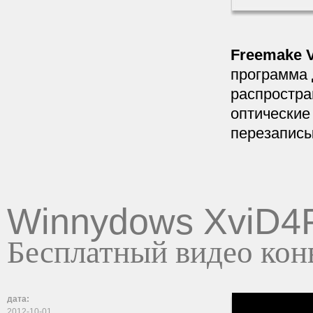
Freemake V
программа 
распростра
оптические 
перезаписы
Winnydows XviD
Бесплатный видео кон
дата:
2012-10-01