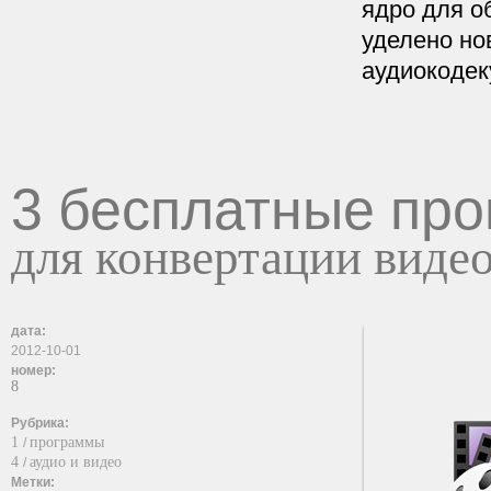
ядро для о
уделено но
аудиокодек
3 бесплатные пр
для конвертации виде
дата:
2012-10-01
номер:
8
Рубрика:
1
программы
/
4
аудио и видео
/
Метки: