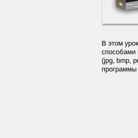
В этом уро
способами 
(jpg, bmp, p
программы к