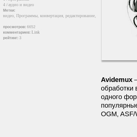
4
аудио и видео
/
Метки:
видео,
Программы,
конвертация,
редактирование,
просмотров:
6652
Link
комментариев:
рейтинг:
3
Avidemux
—
обработки 
одного фор
популярны
OGM, ASF/