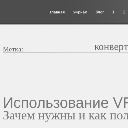
главная
журнал
блог
1
2
конвер
Метка:
Использование V
Зачем нужны и как пол