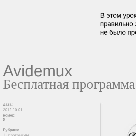
В этом уро
правильно 
не было пр
Avidemux
Бесплатная программа
дата:
2012-10-01
номер:
8
Рубрика:
1
программы
/