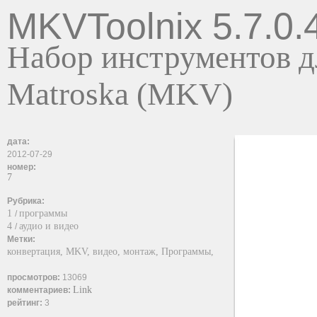
MKVToolnix 5.7.0.
Набор инструментов д
Matroska (MKV)
дата:
2012-07-29
номер:
7
Рубрика:
1
программы
/
4
аудио и видео
/
Метки:
конвертация,
MKV,
видео,
монтаж,
Программы,
просмотров:
13069
Link
комментариев:
рейтинг:
3