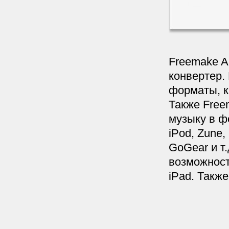
Freemake A
конвертер.
форматы, к
Также Free
музыку в ф
iPod, Zune,
GoGear и т
возможност
iPad. Такж