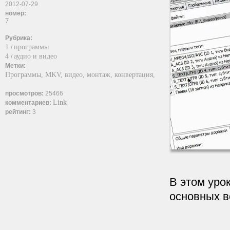
2012-07-29
номер:
7
Рубрика:
1
программы
/
4
аудио и видео
/
Метки:
Программы,
MKV,
видео,
монтаж,
конвертация,
просмотров:
25466
Link
комментариев:
рейтинг:
3
В этом уро
основных в