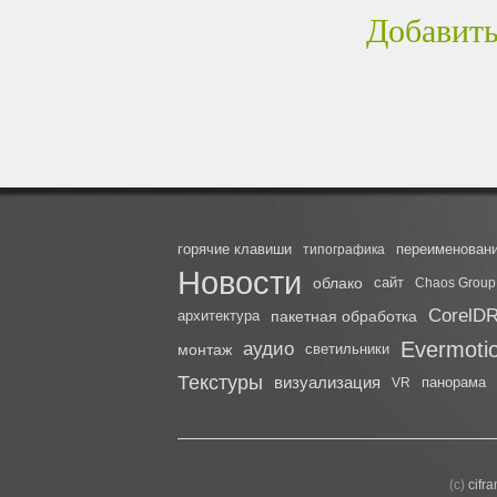
Добавить
горячие клавиши
переименован
типографика
Новости
облако
сайт
Chaos Group
CorelD
архитектура
пакетная обработка
Evermoti
аудио
монтаж
светильники
Текстуры
визуализация
панорама
VR
(с)
cifr