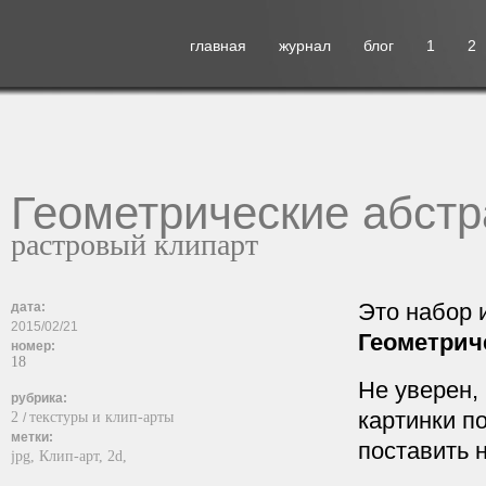
главная
журнал
блог
1
2
Геометрические абстр
растровый клипарт
Это набор 
дата:
2015/02/21
Геометрич
номер:
18
Не уверен, 
рубрика:
картинки п
2
текстуры и клип-арты
/
метки:
поставить 
jpg,
Клип-арт,
2d,