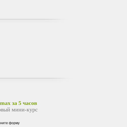
 max за 5 часов
овый мини-курс
лните форму