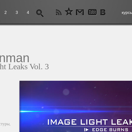
2
3
4
курс
enman
t Leaks Vol. 3
стуры,