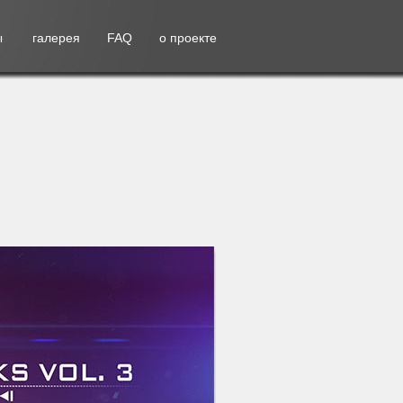
ы
галерея
FAQ
о проекте