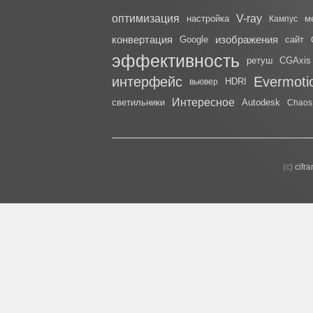
оптимизация
V-ray
настройка
м
Кампус
конвертация
изображения
Google
сайт
эффективность
ретуш
CGAxis
интерфейс
Evermoti
HDRI
вьювер
Интересное
светильники
Autodesk
Chaos
(с)
cifr