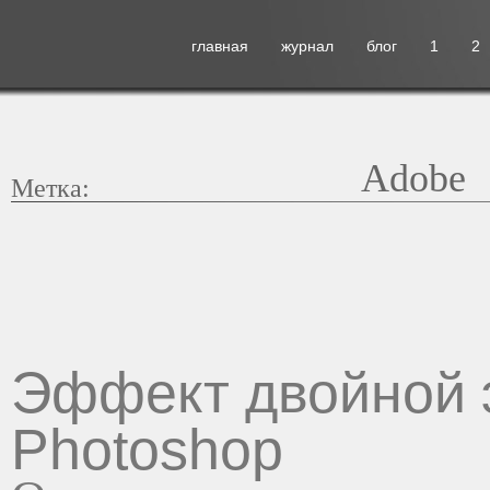
главная
журнал
блог
1
2
Adobe
Метка:
Эффект двойной 
Photoshop