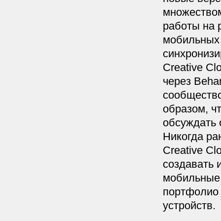
множеством
работы на 
мобильных 
синхронизи
Creative Cl
через Beha
сообщество
образом, ч
обсуждать 
Никогда ра
Creative C
создавать 
мобильные 
портфолио 
устройств.