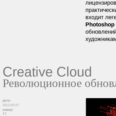
лицензиров
практическ
входит лег
Photoshop
обновлени
художникам
Creative Cloud
Революционное обнов
дата:
2013-05-07
номер:
13