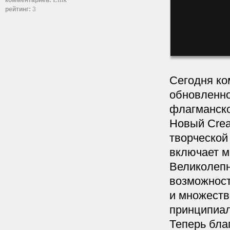
комментариев:
рейтинг:
3
Сегодня ко
обновленно
флагманско
Новый Crea
творческой
включает м
Великолеп
возможност
и множеств
принципиал
Теперь бла