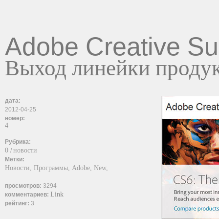
Adobe Creative Sui
Выход линейки проду
дата:
2012-04-25
номер:
4
Рубрика:
0
новости
/
Метки:
Новости,
Программы,
Adobe,
New,
просмотров:
3294
Link
комментариев:
рейтинг:
3