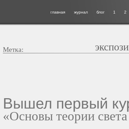
главная
журнал
блог
1
2
экспоз
Метка:
Вышел первый кур
«Основы теории света