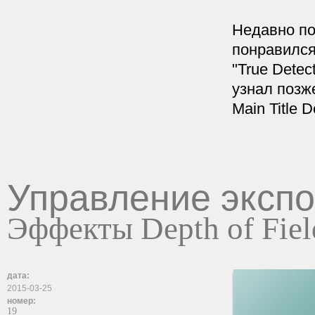
Недавно по
понравился
"True Detect
узнал позже
Main Title 
Управление эксп
Эффекты Depth of Fiel
дата:
2015-03-25
номер:
19