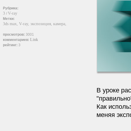
Рубрика:
3
V-ray
/
Метки:
3ds max,
V-ray,
экспозиция,
камера,
просмотров:
3001
Link
комментариев:
рейтинг:
3
В уроке ра
"правильно
Как использ
меняя эксп