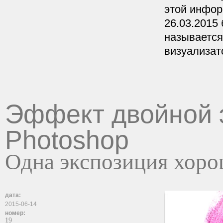
этой инфор
26.03.2015 
называется
визуализат
Эффект двойной 
Photoshop
Одна экспозиция хорош
дата:
2015-06-14
номер:
19