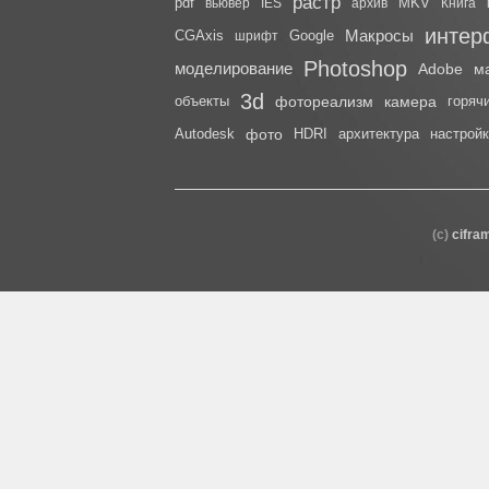
растр
pdf
MKV
вьювер
IES
архив
Книга
интер
Макросы
CGAxis
Google
шрифт
Photoshop
моделирование
Adobe
м
3d
объекты
фотореализм
камера
горяч
Autodesk
фото
HDRI
архитектура
настрой
(с)
cifra