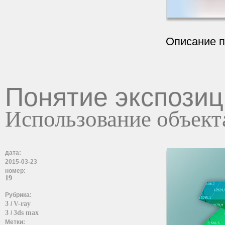
Описание 
Понятие экспози
Использование объект
дата:
2015-03-23
номер:
19
Рубрика:
3
V-ray
/
3
3ds max
/
Метки: