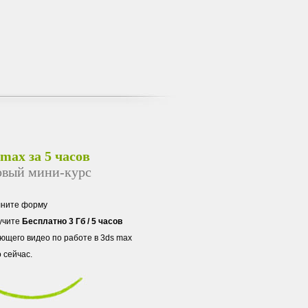
 max за 5 часов
овый мини-курс
лните форму
учите
Бесплатно 3 Гб / 5 часов
ющего видео по работе в 3ds max
 сейчас.