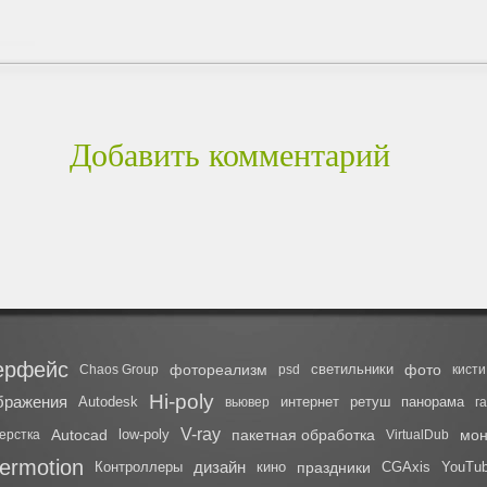
Добавить комментарий
ерфейс
фотореализм
светильники
фото
Chaos Group
psd
кисти
Hi-poly
бражения
Autodesk
интернет
ретуш
панорама
вьювер
г
V-ray
Autocad
low-poly
пакетная обработка
мон
ерстка
VirtualDub
ermotion
дизайн
Контроллеры
кино
праздники
CGAxis
YouTu