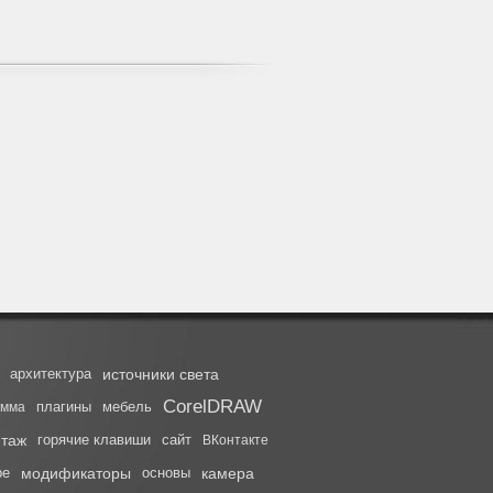
архитектура
источники света
CorelDRAW
плагины
мебель
амма
таж
горячие клавиши
сайт
ВКонтакте
be
модификаторы
основы
камера