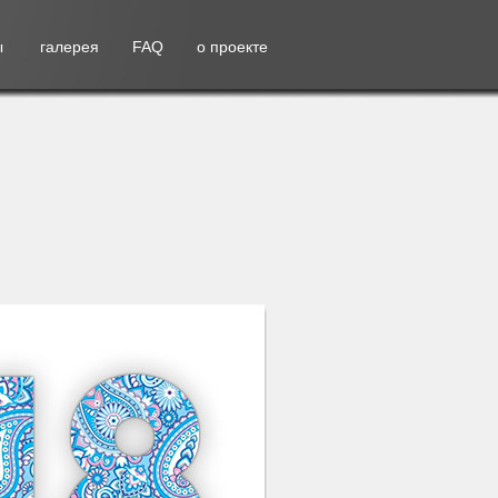
ы
галерея
FAQ
о проекте