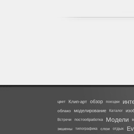
инт
Клип-арт
обзор
цвет
поездки
моделирование
изо
облако
Каталог
Модели
постообработка
Встречи
в
Ev
экшены
слои
отдых
типографика