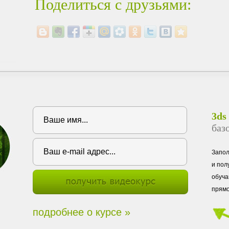
Поделиться с друзьями:
3ds
баз
Запо
и пол
обуча
прямо
подробнее о курсе »