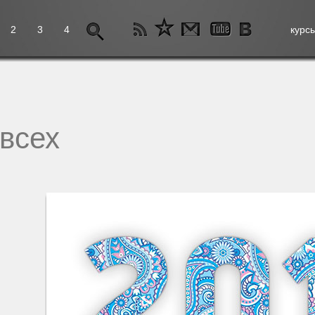
2
3
4
курс
всех