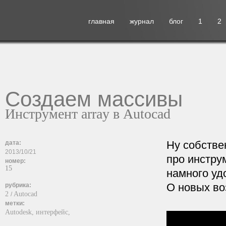
главная
журнал
блог
1
2
Создаем массивы
Инструмент array в Autocad
Ну собствен
дата:
2013/10/21
про инстру
номер:
15
намного уд
О новых во
рубрика:
2
Autocad
/
метки:
Autodesk,
интерфейс,