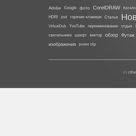
CorelDRAW
Adobe
Google
фото
Катало
Нов
HDRI
горячие клавиши
Статья
psd
YouTube
переименование
отдых
VirtualDub
обзор
Футаж
светильники
вектор
шрифт
изображения
power clip
(с)
cifr