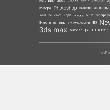
а
источники света
CGAxis
Книга
SketchUp
Photoshop
камера
высокое разрешени
YouTube
сайт
Apple
маска
MKV
типограф
Ne
экшены
Встречи
система частиц
IES
3ds max
растр
Autocad
вьювер
(с)
cifr