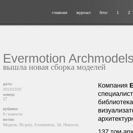
главная
журнал
блог
1
2
Evermotion Archmodels
вышла новая сборка моделей
Компания
E
дата:
2013/12/20
специалист
номер:
17
библиотека
визуализат
рубрика:
0
новости
/
архитектур
метки:
Модели,
Hi-poly,
Evermotion,
3d,
Новости,
137 том ар