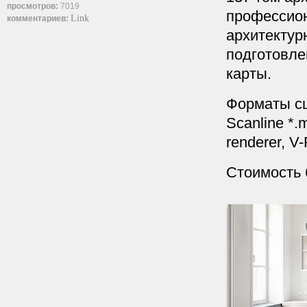
просмотров:
7019
профессион
Link
комментариев:
архитектур
подготовле
карты.
Форматы сцен
Scanline *.
renderer, V
Стоимость 