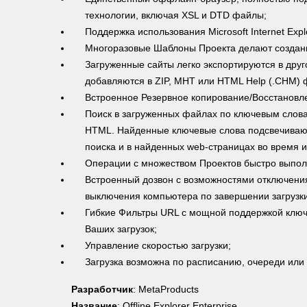
технологии, включая XSL и DTD файлы;
Поддержка использования Microsoft Internet Explo
Многоразовые Шаблоны Проекта делают создани
Загруженные сайты легко экспортируются в дру
добавляются в ZIP, MHT или HTML Help (.CHM) фа
Встроенное Резервное копирование/Восстановл
Поиск в загруженных файлах по ключевым слова
HTML. Найденные ключевые слова подсвечивают
поиска и в найденных web-страницах во время и
Операции с множеством Проектов быстро выпол
Встроенный дозвон с возможностями отключения
выключения компьютера по завершении загрузки
Гибкие Фильтры URL с мощной поддержкой ключ
Ваших загрузок;
Управление скоростью загрузки;
Загрузка возможна по расписанию, очереди или
Разработчик
: MetaProducts
Название
: Offline Explorer Enterprise