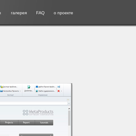
ы
галерея
FAQ
о проекте