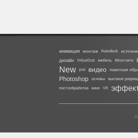
анимация
монтаж
Autodesk
источни
дизайн
мебель
VirtualDub
ВКонтакте
New
видео
пакетная обр
psd
Photoshop
основы
высокое разре
эффект
постообработка
кино
VR
(с