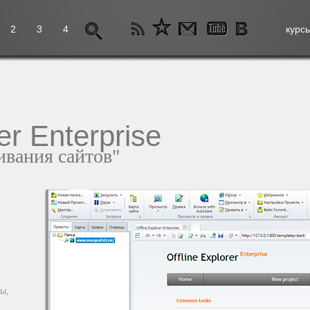
2
3
4
курс
er Enterprise
ивания сайтов"
ы,