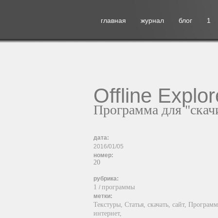
главная
журнал
блог
1
Offline Explor
Программа для "скач
дата:
2016/01/05
номер:
20
рубрика:
1
программы
/
метки:
Текстуры,
Статья,
скачать,
сайт,
Программ
интернет,