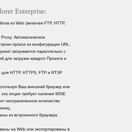
rer Enterprise:
йлов из Web (включая FTP, HTTP,
Proxy. Автоматическое
троек прокси из конфигурации URL;
роект загружается параллельно с
й для загрузки каждого Проекта и
я для HTTP, HTTPS, FTP и RTSP
спользуя Ваш внешний браузер или
 эта опция требует наличия MSIE
ет неограниченное количество
аниц;
аны из встроенного браузера.
ованы на Web или экспортированы в