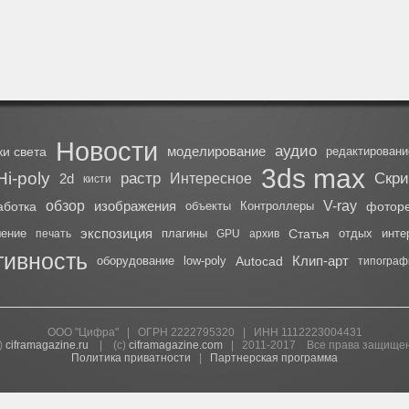
Новости
аудио
моделирование
ки света
редактировани
3ds max
Hi-poly
растр
Скр
2d
Интересное
кисти
обзор
изображения
V-ray
аботка
объекты
Контроллеры
фотор
экспозиция
шение
плагины
Статья
отдых
инте
печать
GPU
архив
ивность
Клип-арт
оборудование
low-poly
Autocad
типограф
ООО "Цифра" | ОГРН 2222795320 | ИНН 1112223004431
)
ciframagazine.ru
| (с)
ciframagazine.com
| 2011-2017 Все права защище
Политика приватности
|
Партнерская программа