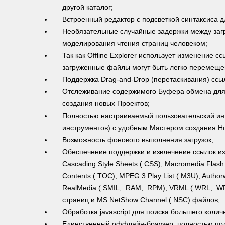
другой каталог;
Встроенный редактор с подсветкой синтаксиса д
Необязательные случайные задержки между заг
моделирования чтения страниц человеком;
Так как Offline Explorer использует изменение с
загруженные файлы могут быть легко перемеще
Поддержка Drag-and-Drop (перетаскивания) ссыл
Отслеживание содержимого Буфера обмена для 
создания новых Проектов;
Полностью настраиваемый пользовательский ин
инструментов) с удобным Мастером создания Но
Возможность фонового выполнения загрузок;
Обеспечение поддержки и извлечение ссылок из J
Cascading Style Sheets (.CSS), Macromedia Flas
Contents (.TOC), MPEG 3 Play List (.M3U), Author
RealMedia (.SMIL, .RAM, .RPM), VRML (.WRL, .W
страниц и MS NetShow Channel (.NSC) файлов;
Обработка javascript для поиска большего колич
Единственный оффлайн-браузер, полностью по