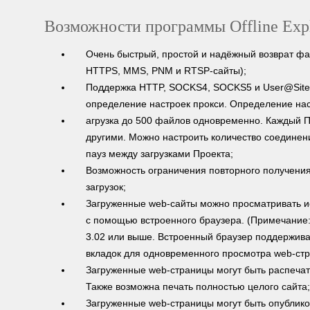
Возможности программы Offline Explo
Очень быстрый, простой и надёжный возврат фа
HTTPS, MMS, PNM и RTSP-сайты);
Поддержка HTTP, SOCKS4, SOCKS5 и User@Site 
определение настроек прокси. Определение нас
агрузка до 500 файлов одновременно. Каждый П
другими. Можно настроить количество соединени
пауз между загрузками Проекта;
Возможность ограничения повторного получени
загрузок;
Загруженные web-сайты можно просматривать и
с помощью встроенного браузера. (Примечание:
3.02 или выше. Встроенный браузер поддержива
вкладок для одновременного просмотра web-стр
Загруженные web-страницы могут быть распечат
Также возможна печать полностью целого сайта;
Загруженные web-страницы могут быть опублик