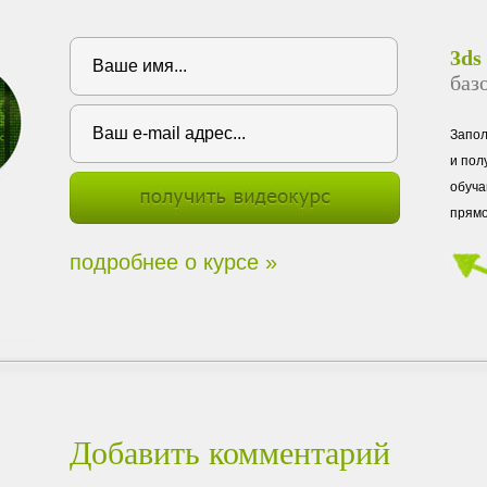
3ds
баз
Запо
и пол
обуча
прямо
подробнее о курсе »
Добавить комментарий