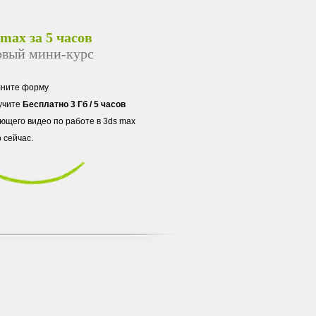
 max за 5 часов
овый мини-курс
лните форму
учите
Бесплатно 3 Гб / 5 часов
ющего видео по работе в 3ds max
 сейчас.