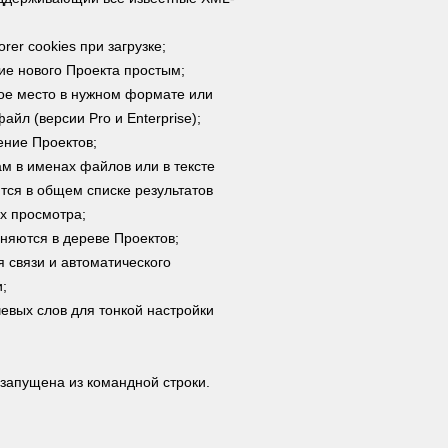
rer cookies при загрузке;
е нового Проекта простым;
гое место в нужном формате или
йл (версии Pro и Enterprise);
ение Проектов;
м в именах файлов или в тексте
ся в общем списке результатов
х просмотра;
няются в дереве Проектов;
 связи и автоматического
;
евых слов для тонкой настройки
 запущена из командной строки.