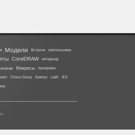
Модели
е
светильники
Встречи
ипты
CorelDRAW
интерьер
Макросы
еализм
панорама
рнет
сайт
Chaos Group
Кампус
IES
ика
ны