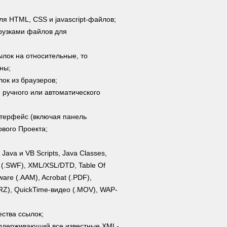
ля HTML, CSS и javascript-файлов;
рузками файлов для
сылок на относительные, то
ны;
ок из браузеров;
ручного или автоматического
терфейс (включая панель
вого Проекта;
ava и VB Scripts, Java Classes,
h (.SWF), XML/XSL/DTD, Table Of
ware (.AAM), Acrobat (.PDF),
RZ), QuickTime-видео (.MOV), WAP-
ества ссылок;
ддерживающий все известные XML-