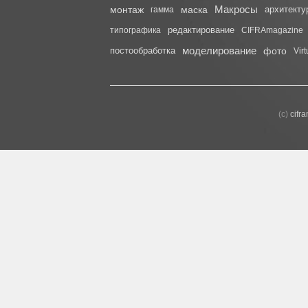
Макросы
монтаж
маска
архитекту
гамма
редактирование
типографика
CIFRAmagazine
моделирование
постообработка
фото
Vir
(с)
cifr