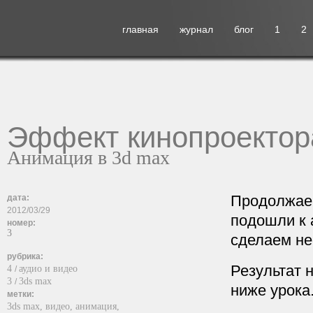
главная
журнал
блог
1
2
Эффект кинопроектор
Анимация в 3d max
Продолжаем
дата:
2012/03/29
подошли к 
номер:
3
сделаем не
рубрика:
Результат 
4
аудио и видео
/
3
3ds max
/
ниже урока
метки:
3ds max,
видео,
анимация,