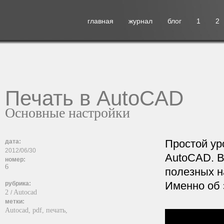
главная
журнал
блог
1
2
Печать в AutoCAD
Основные настройки
Простой ур
дата:
2012/06/30
AutoCAD. В
номер:
6
полезных н
Именно об э
рубрика:
2
Autocad
/
метки:
Autocad,
pdf,
печать,