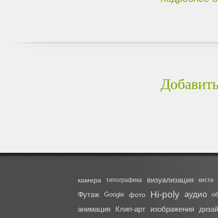
Добавить
визуализация
камера
типографика
кисти
Hi-poly
аудио
Футаж
Google
фото
о
анимация
Клип-арт
изображения
диза