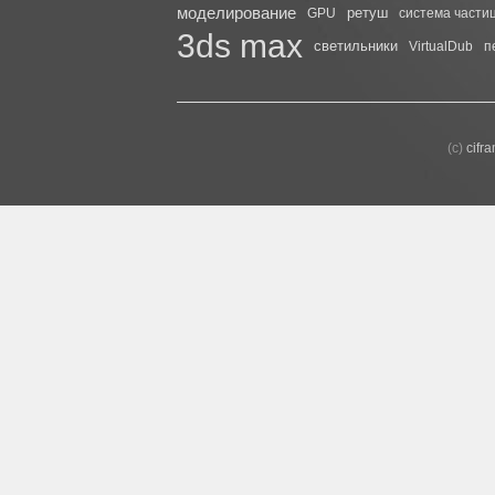
моделирование
ретуш
GPU
система части
3ds max
светильники
VirtualDub
п
(с)
cifr