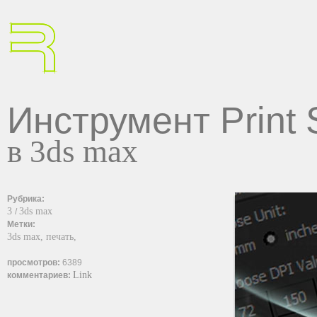
Инструмент Print 
в 3ds max
Рубрика:
3
3ds max
/
Метки:
3ds max,
печать,
просмотров:
6389
Link
комментариев: