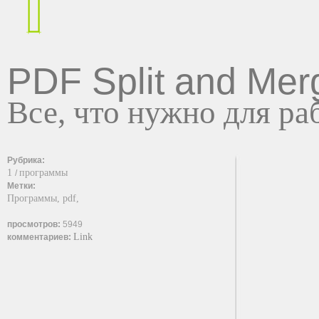
PDF Split and Mer
Все, что нужно для ра
Рубрика:
1
программы
/
Метки:
Программы,
pdf,
просмотров:
5949
Link
комментариев: