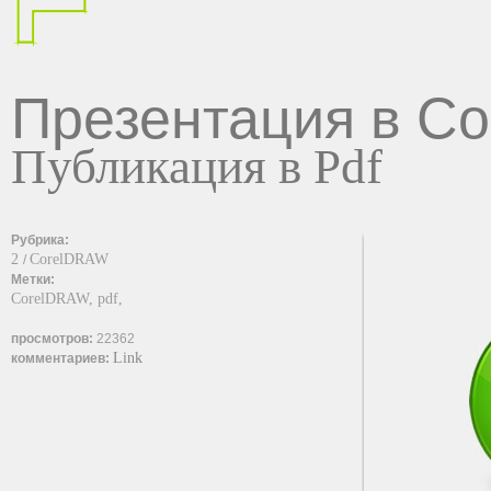
Презентация в C
Публикация в Pdf
Рубрика:
2
CorelDRAW
/
Метки:
CorelDRAW,
pdf,
просмотров:
22362
Link
комментариев: