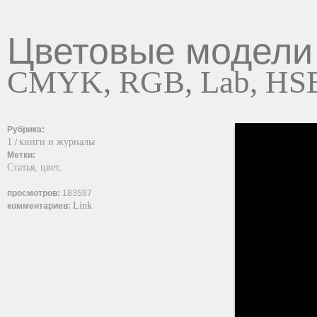
Цветовые модели
CMYK, RGB, Lab, HS
Рубрика:
1
книги и журналы
/
Метки:
Статья,
цвет,
просмотров:
183587
Link
комментариев: