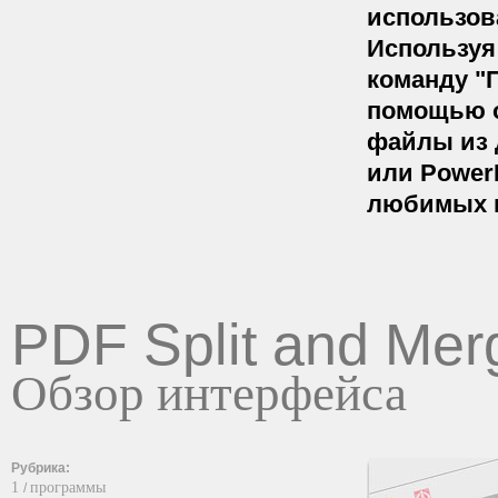
использов
Используя
команду "
помощью о
файлы из 
или PowerP
любимых в
PDF Split and Mer
Обзор интерфейса
Рубрика:
1
программы
/