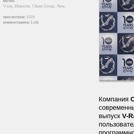
Метки:
V-ray,
Новости,
Chaos Group,
New,
просмотров:
3329
Link
комментариев:
Компания
современны
выпуск
V-R
пользовате
программно