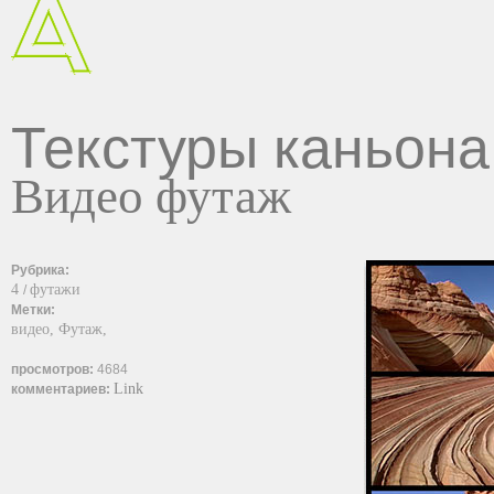
Текстуры каньона
Видео футаж
Рубрика:
4
футажи
/
Метки:
видео,
Футаж,
просмотров:
4684
Link
комментариев: