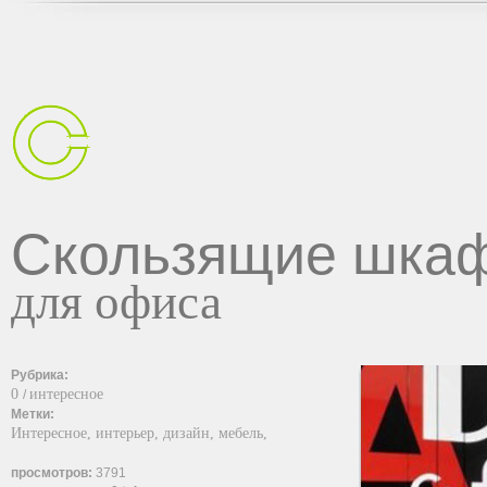
Скользящие шка
для офиса
Рубрика:
0
интересное
/
Метки:
Интересное,
интерьер,
дизайн,
мебель,
просмотров:
3791