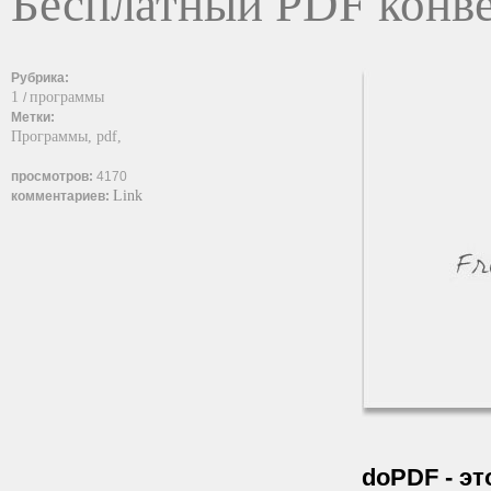
Бесплатный PDF конв
Рубрика:
1
программы
/
Метки:
Программы,
pdf,
просмотров:
4170
Link
комментариев:
doPDF
- э