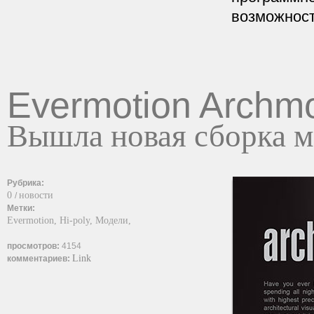
возможност
Evermotion Archmo
Вышла новая сборка м
Рубрика:
0
новости
/
Метки:
Evermotion,
Hi-poly,
Модели,
просмотров:
4154
Link
комментариев: