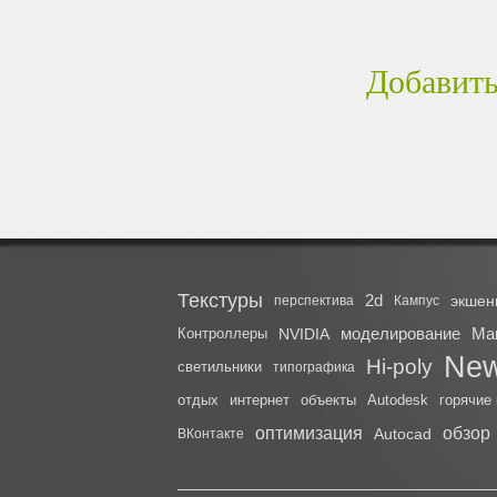
Добавить
Текстуры
2d
экшен
перспектива
Кампус
моделирование
Ма
Контроллеры
NVIDIA
Ne
Hi-poly
светильники
типографика
отдых
интернет
объекты
Autodesk
горячие
оптимизация
обзор
Autocad
ВКонтакте