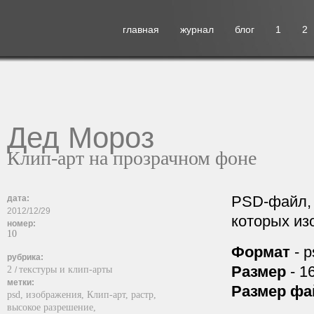
главная
журнал
блог
1
2
Дед Мороз
Клип-арт на прозрачном фоне
PSD-файл, 
дата:
2012/12/29
которых и
номер:
10
Формат
- p
рубрика:
Размер
- 1
2
текстуры и клип-арты
/
метки:
Размер фа
psd,
изображения,
Клип-арт,
растр,
высокое разрешение,