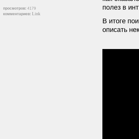
полез в ин
просмотров:
4179
Link
комментариев:
В итоге пои
описать не