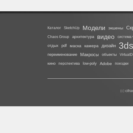
Модели
Ск
экшены
Каталог
SketchUp
видео
архитектура
Chaos Group
система 
3d
дизайн
отдых
pdf
маска
камера
Макросы
переименование
объекты
Virtual
кино
low-poly
Adobe
перспектива
поездки
(с)
cifr