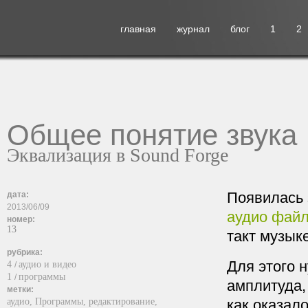
главная
журнал
блог
1
2
Общее понятие звука
Эквализация в Sound Forge
Появилась 
дата:
2013/06/09
аудио фай
номер:
13
такт музыке
рубрика:
Для этого н
4
аудио и видео
/
1
программы
/
амплитуда,
метки:
аудио,
Программы,
редактирование,
как оказало