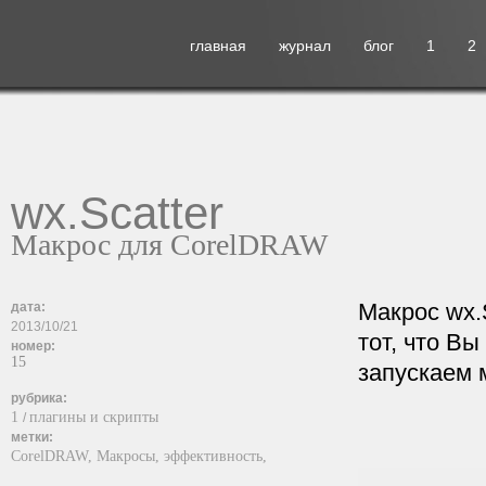
главная
журнал
блог
1
2
wx.Scatter
Макрос для CorelDRAW
Макрос wx.
дата:
2013/10/21
тот, что Вы
номер:
15
запускаем 
рубрика:
1
плагины и скрипты
/
метки:
CorelDRAW,
Макросы,
эффективность,