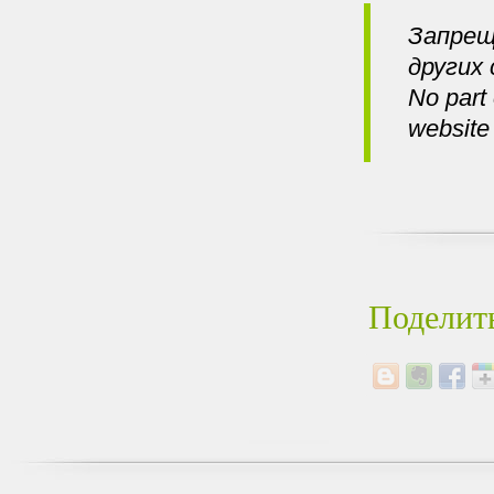
Запрещ
других
No part 
website 
Поделить