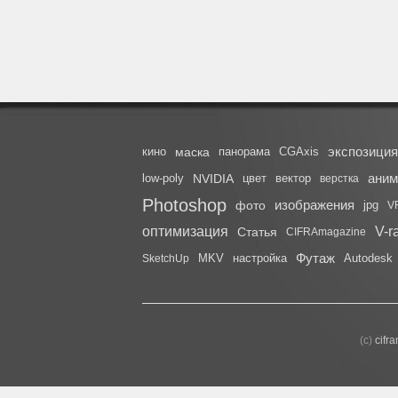
экспозиция
кино
маска
панорама
CGAxis
аним
low-poly
NVIDIA
цвет
вектор
верстка
Photoshop
изображения
фото
jpg
V
оптимизация
V-r
Статья
CIFRAmagazine
Футаж
MKV
настройка
Autodesk
SketchUp
(с)
cifr