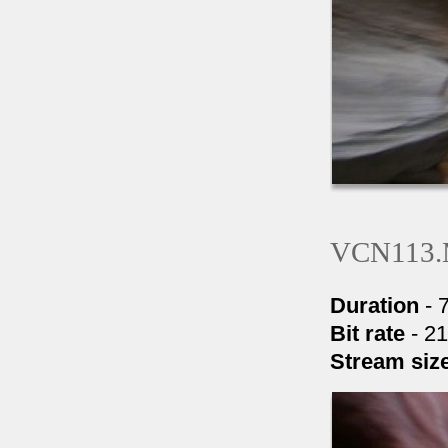
VCN113
Duration
- 
Bit rate
- 2
Stream siz