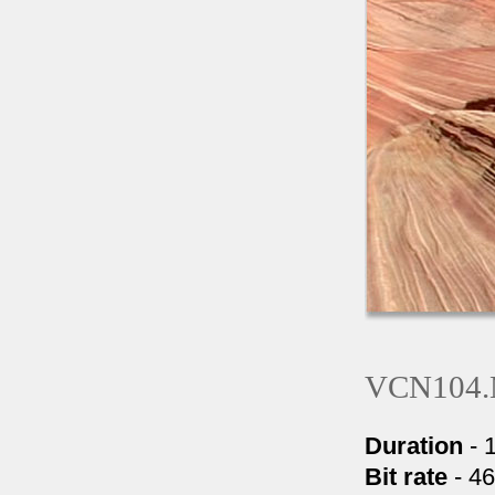
VCN104
Duration
- 
Bit rate
- 4