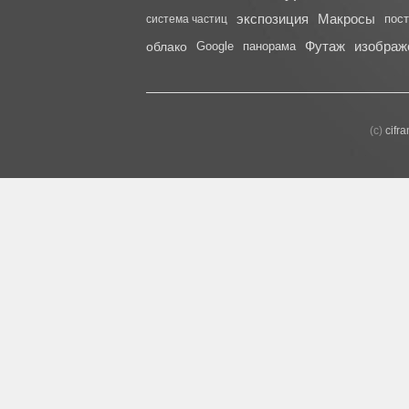
экспозиция
Макросы
пос
система частиц
Футаж
изображ
облако
Google
панорама
(с)
cifr