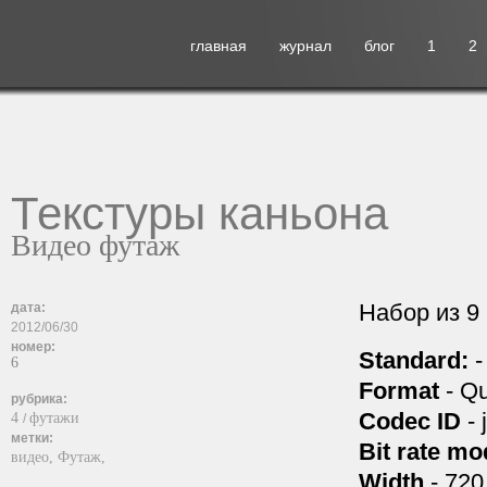
главная
журнал
блог
1
2
Текстуры каньона
Видео футаж
Набор из 9
дата:
2012/06/30
номер:
Standard:
-
6
Format
- Q
рубрика:
Codec ID
- 
4
футажи
/
метки:
Bit rate mo
видео,
Футаж,
Width
- 720