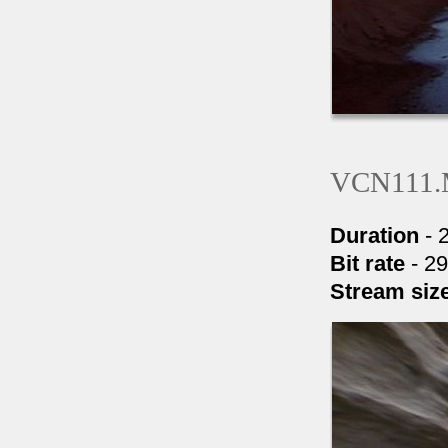
VCN111
Duration
- 
Bit rate
- 2
Stream siz