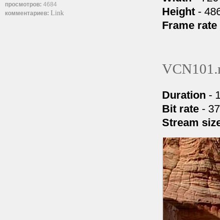
просмотров:
4684
Height
- 486
Link
комментариев:
Frame rate
VCN101.
Duration
- 
Bit rate
- 3
Stream siz