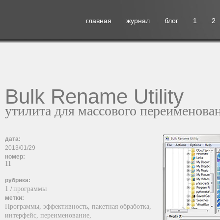
главная
журнал
блог
1
2
Bulk Rename Utility
утилита для массового переименова
дата:
2013/01/29
номер:
11
рубрика:
1
программы
/
метки:
Программы,
эффективность,
пакетная обработка,
интерфейс,
переименование,