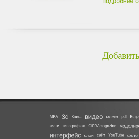
подробнее о
Добавить
видео
3d
MKV
маска
pdf
Книга
Встр
моделир
кисти
типографика
CIFRAmagazine
интерфейс
слои
сайт
YouTube
фото