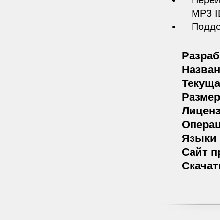
Переи
MP3 I
Подде
Разраб
Назван
Текуща
Размер
Лицен
Операц
Языки
Сайт п
Скачат