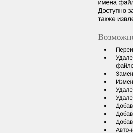
имена файл
Доступно з
также извл
Возможно
Переи
Удале
файло
Замен
Измен
Удале
Удале
Добав
Добав
Добав
Авто-