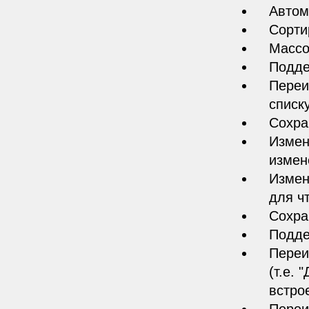
Автом
Сорти
Массо
Подде
Переи
списку
Сохра
Измен
измен
Измен
для ч
Сохра
Подде
Переи
(т.е.
встро