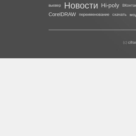
Новости
Hi-poly
вьювер
ВКонта
CorelDRAW
переименование
скачать
мо
(с)
cifr