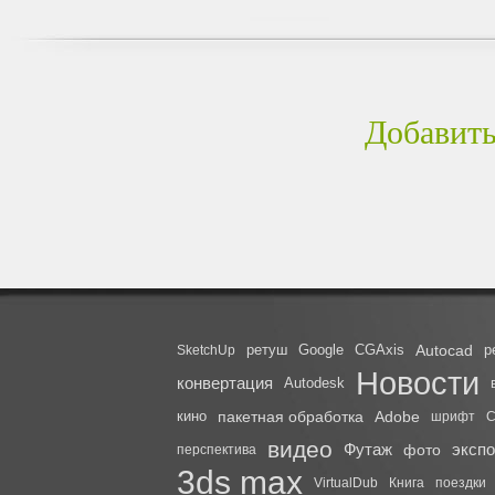
Добавить
ретуш
Google
CGAxis
Autocad
р
SketchUp
Новости
конвертация
Autodesk
кино
пакетная обработка
Adobe
шрифт
C
видео
Футаж
эксп
фото
перспектива
3ds max
VirtualDub
Книга
поездки