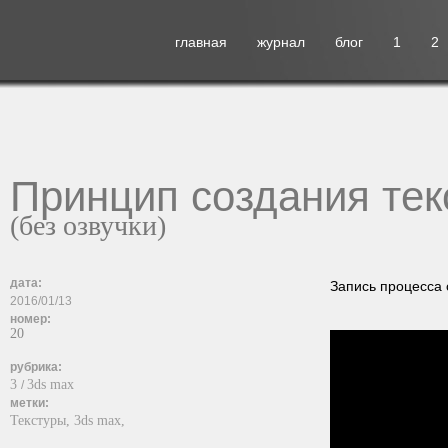
главная
журнал
блог
1
2
Принцип создания те
(без озвучки)
дата:
Запись процесса 
2016/01/13
номер:
20
рубрика:
3
3ds max
/
метки:
Текстуры,
3ds max,