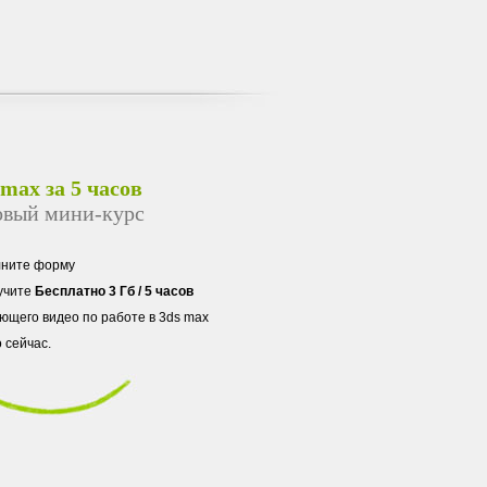
 max за 5 часов
овый мини-курс
лните форму
учите
Бесплатно 3 Гб / 5 часов
ющего видео по работе в 3ds max
 сейчас.