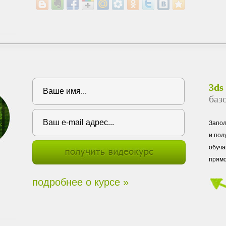
3ds
баз
Запо
и пол
обуча
прямо
подробнее о курсе »