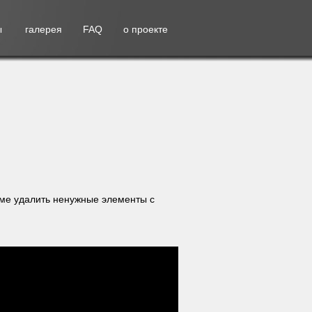
ы
галерея
FAQ
о проекте
име удалить ненужные элементы с