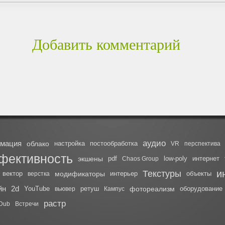
Добавить комментарий
аудио
имация
облако
настройка
постообработка
VR
перспектива
фективность
экшены
pdf
low-poly
интернет
Chaos Group
и
Текстуры
вектор
модификаторы
интерьер
объекты
верстка
йн
2d
YouTube
ретуш
фотореализм
оборудование
вьювер
Кампус
растр
lDub
Встречи