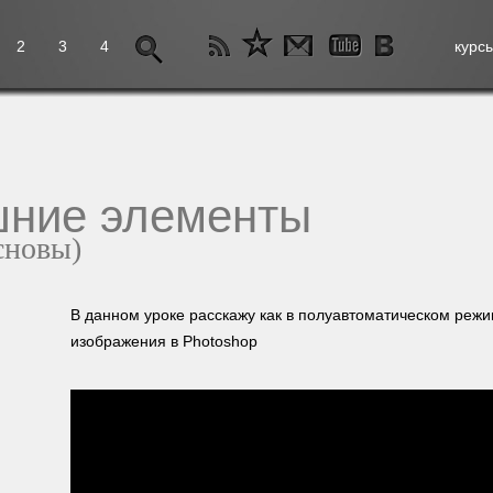
2
3
4
курс
шние элементы
сновы)
В данном уроке расскажу как в полуавтоматическом реж
изображения в Photoshop