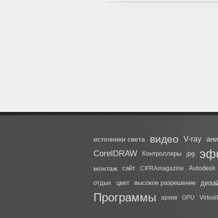
видео
V-ray
ан
источники света
эф
CorelDRAW
Контроллеры
jpg
монтаж
сайт
Autodesk
CIFRAmagazine
диза
отдых
цвет
высокое разрешение
Программы
архив
GPU
Virtua