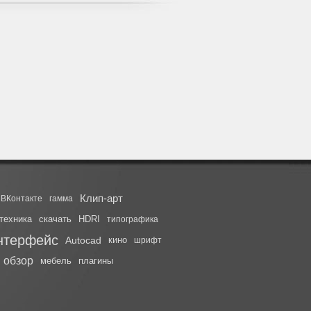
Клип-арт
ВКонтакте
гамма
техника
скачать
HDRI
типографика
нтерфейс
Autocad
кино
шрифт
обзор
мебель
плагины