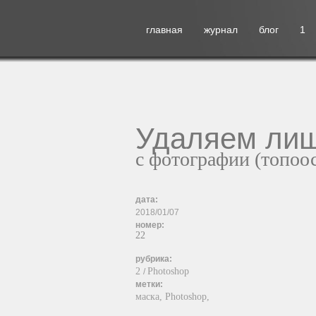
главная
журнал
блог
1
Удаляем ли
с фотографии (топоо
дата:
2018/01/07
номер:
22
рубрика:
2
Photoshop
/
метки:
маска,
Photoshop,