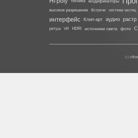
Про
Hi-poly
техника
модификаторы
высокое разрешение
Встречи
система частиц
интерфейс
аудио
растр
Клип-арт
С
ретуш
HDRI
источники света
фото
VR
(с)
cifr