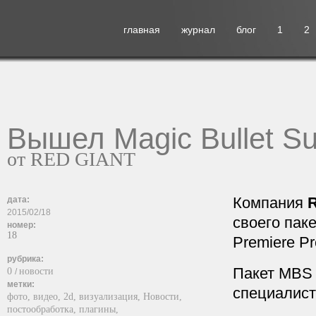
главная
журнал
блог
1
2
Вышел Magic Bullet Su
от RED GIANT
Компания
дата:
2015/02/18
своего паке
номер:
18
Premiere P
рубрика:
Пакет MBS 
0
новости
/
метки:
специалист
фото,
видео,
2d,
визуализация,
Новости,
постообработка,
плагины,