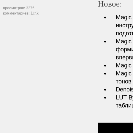
Новое:
просмотров:
3275
Link
комментариев:
Magic
инстр
подго
Magic
форми
вперв
Magic 
Magic
тонов
Denoi
LUT B
табли